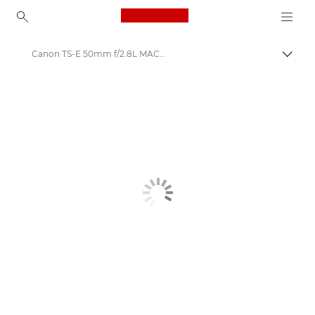
Canon Logo, back to ho
Canon TS-E 50mm f/2.8L MACRO - Объективы - Камера и фотообъективы
Пере
Canon
Объективы для камер Canon