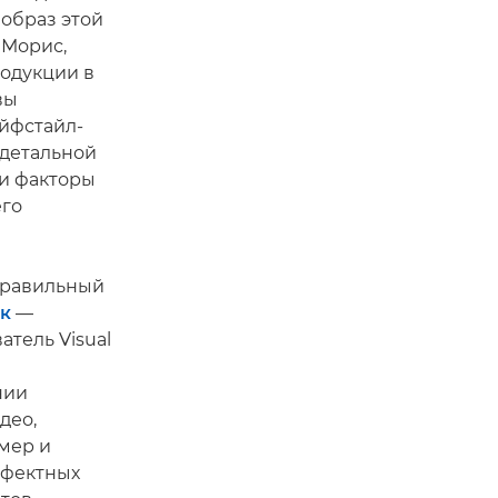
образ этой
 Морис,
одукции в
вы
йфстайл-
детальной
ти факторы
его
правильный
к
—
атель Visual
нии
део,
мер и
ффектных