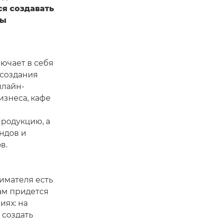
ся создавать
бы
ючает в себя
 создания
нлайн-
изнеса, кафе
родукцию, а
ндов и
в.
имателя есть
ам придется
иях: на
 создать