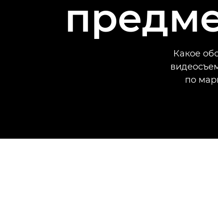
предме
Какое об
видеосъем
по мар