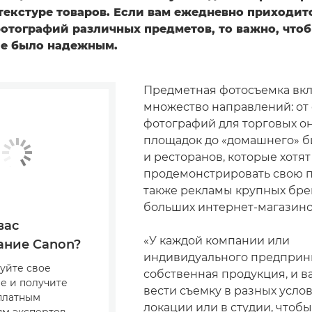
текстуре товаров. Если вам ежедневно приходит
отографий различных предметов, то важно, что
е было надежным.
Предметная фотосъемка вкл
множество направлений: от
фотографий для торговых о
площадок до «домашнего» б
и ресторанов, которые хотят
продемонстрировать свою п
также рекламы крупных бре
больших интернет-магазино
вас
«У каждой компании или
ание Canon?
индивидуального предприн
уйте свое
собственная продукция, и в
е и получите
вести съемку в разных услов
сплатным
локации или в студии, чтобы
м экспертов,