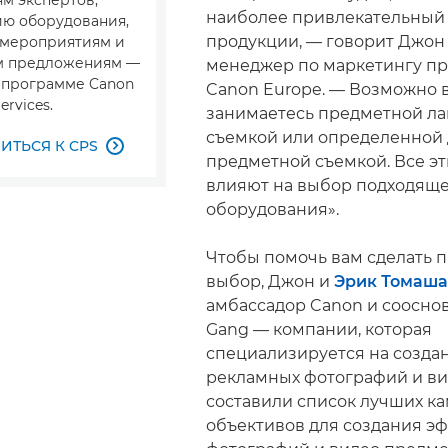
наиболее привлекательный 
ю оборудования,
продукции, — говорит Джон
 мероприятиям и
м предложениям —
менеджер по маркетингу пр
в программе Canon
Canon Europe. — Возможно 
ervices.
занимаетесь предметной ла
съемкой или определенной 
ТЬСЯ К CPS

предметной съемкой. Все э
влияют на выбор подходящ
оборудования».
Чтобы помочь вам сделать 
выбор, Джон и
Эрик Томаша
амбассадор Canon и сооснов
Gang — компании, которая
специализируется на созда
рекламных фотографий и ви
составили список лучших ка
объективов для создания э