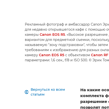
Рекламный фотограф и амбассадор Canon Эри
для недавно открывшегося кафе с помощью 
камеры
Canon EOS R5
. «Высокое разрешение 
вариантом для предметной съемки, поскольку 
называемую "зону подстраховки", чтобы затем
требованиям к изображению для разных онлай
камеру
Canon EOS R5
с объективом
Canon RF
параметрами: 1,6 сек., f/8 и ISO 500. © Эрик Т
Вернуться ко всем
На какие ос

статьям
комплекта ф
разрешение 
позволят по