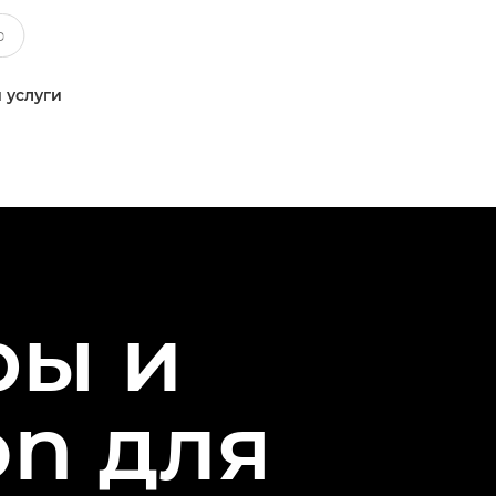
 услуги
ры и
n для