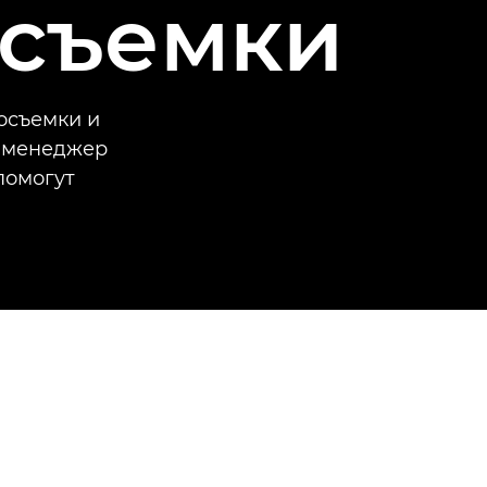
осъемки
осъемки и
е менеджер
помогут