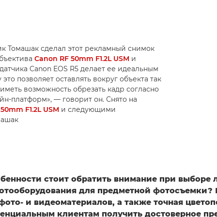
к Томашак сделал этот рекламный снимок
объектива
Canon RF 50mm F1.2L USM
и
датчика Canon EOS R5 делает ее идеальным
это позволяет оставлять вокруг объекта так
 иметь возможность обрезать кадр согласно
н-платформ», — говорит он. Снято на
 50mm F1.2L USM
и следующими
омашак
обенности стоит обратить внимание при выборе 
отооборудования для предметной фотосъемки?
фото- и видеоматериалов, а также точная цвето
тенциальным клиентам получить достоверное пр