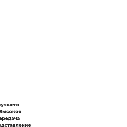
лучшего
 Высокое
передача
едставление