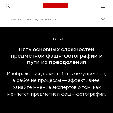
Canon Logo, back to ho
сложностей предметной фотосъемки в фэшн-индустрии
Пере
Canon
Профессиональная фото- и видеосъемка
СТАТЬЯ
Истории
Пять основных сложностей
предметной фэшн-фотографии и
пути их преодоления
Изображения должны быть безупречнее,
а рабочие процессы — эффективнее.
Узнайте мнение экспертов о том, как
меняется предметная фэшн-фотография.