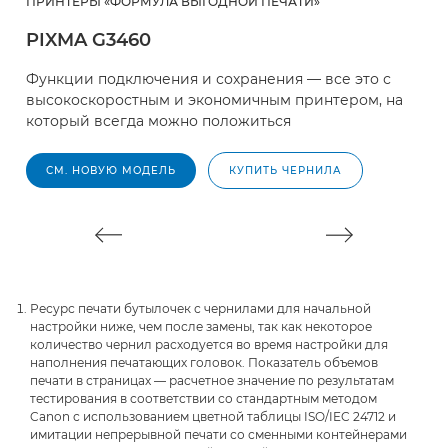
ПРИНТЕРЫ «ФОРМУЛА ВЫГОДНОЙ ПЕЧАТИ»
П
PIXMA G3460
P
Функции подключения и сохранения — все это с
Н
высокоскоростным и экономичным принтером, на
р
который всегда можно положиться
м
в
СМ. НОВУЮ МОДЕЛЬ
КУПИТЬ ЧЕРНИЛА
Ресурс печати бутылочек с чернилами для начальной
настройки ниже, чем после замены, так как некоторое
количество чернил расходуется во время настройки для
наполнения печатающих головок. Показатель объемов
печати в страницах — расчетное значение по результатам
тестирования в соответствии со стандартным методом
Canon с использованием цветной таблицы ISO/IEC 24712 и
имитации непрерывной печати со сменными контейнерами