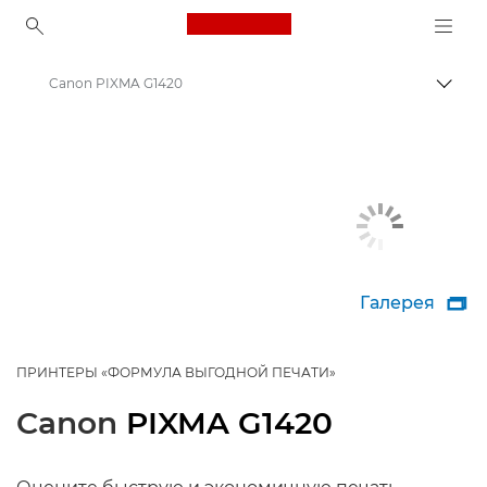
Canon Logo, back to ho
Canon PIXMA G1420
Пере
Canon
Принтеры Canon
Галерея

ПРИНТЕРЫ «ФОРМУЛА ВЫГОДНОЙ ПЕЧАТИ»
Canon
PIXMA G1420