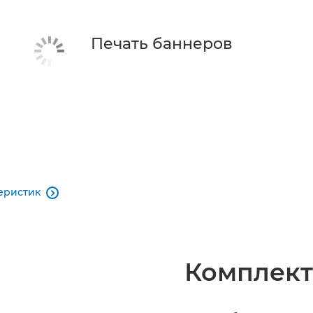
Печать баннеров
еристик

Комплект