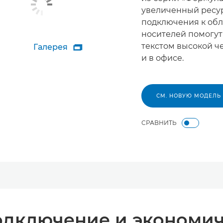
увеличенный ресур
подключения к обл
носителей помогут
текстом высокой ч
Галерея

и в офисе.
СМ. НОВУЮ МОДЕЛЬ
СРАВНИТЬ
одключение и экономич