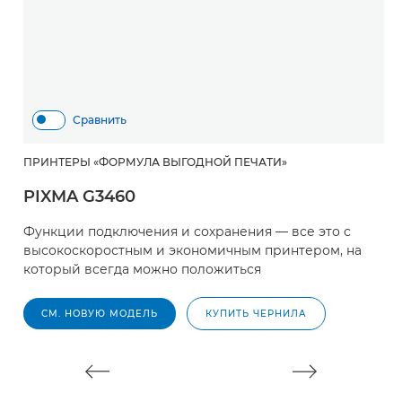
Сравнить
ПРИНТЕРЫ «ФОРМУЛА ВЫГОДНОЙ ПЕЧАТИ»
П
PIXMA G3460
P
Функции подключения и сохранения — все это с
Э
высокоскоростным и экономичным принтером, на
о
который всегда можно положиться
с
ф
СМ. НОВУЮ МОДЕЛЬ
КУПИТЬ ЧЕРНИЛА