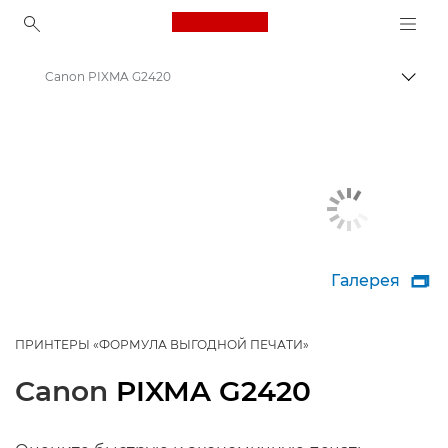
Canon Logo, back to ho
Canon PIXMA G2420
Пере
Canon
Принтеры Canon
Галерея

ПРИНТЕРЫ «ФОРМУЛА ВЫГОДНОЙ ПЕЧАТИ»
Canon
PIXMA G2420