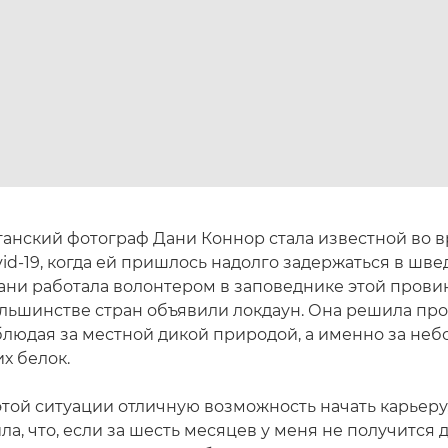
анский фотограф Дани Коннор стала известной во 
id-19, когда ей пришлось надолго задержаться в шве
ани работала волонтером в заповеднике этой провин
большинстве стран объявили локдаун. Она решила пр
аблюдая за местной дикой природой, а именно за не
х белок.
этой ситуации отличную возможность начать карьеру
ла, что, если за шесть месяцев у меня не получится 