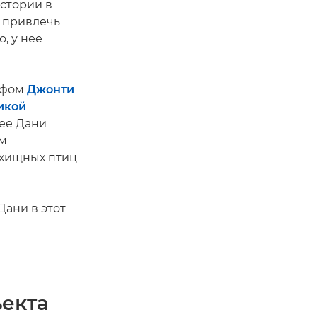
истории в
ь привлечь
о, у нее
афом
Джонти
икой
 ее Дани
им
 хищных птиц
Дани в этот
ъекта