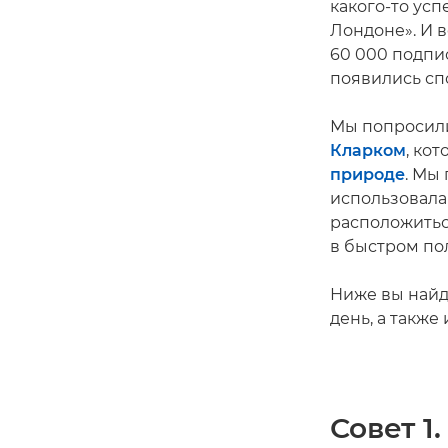
какого-то усп
Лондоне». И в
60 000 подпи
появились спо
Мы попросил
Кларком
, ко
природе
. Мы
использовала
расположитьс
в быстром по
Ниже вы найд
день, а также
Совет 1