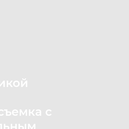
икой
съемка с
льным