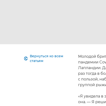
Вернуться ко всем
Молодой брит

статьям
пандемии Cov
Лапландии. Д
раз тогда в 
с пользой, н
группой рыжи
«Я увидела в 
она. — Я реши