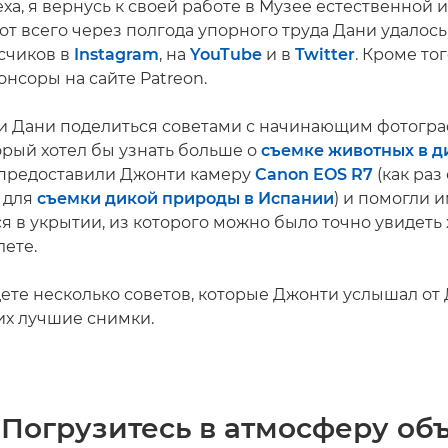
еха, я вернусь к своей работе в Музее естественной 
от всего через полгода упорного труда Дани удалос
счиков в
Instagram
, на
YouTube
и в
Twitter
. Кроме тог
нсоры на сайте Patreon.
и Дани поделиться советами с начинающим фотогр
торый хотел бы узнать больше о
съемке животных в д
 предоставили Джонти камеру
Canon EOS R7
(как раз
 для
съемки дикой природы в Испании
) и помогли 
я в укрытии, из которого можно было точно увидеть
лете.
ете несколько советов, которые Джонти услышал от 
 их лучшие снимки.
. Погрузитесь в атмосферу об