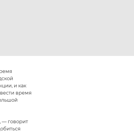
время
дской
ции, и как
овести время
большой
, — говорит
добиться