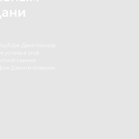
Дани
YouTube Дани Коннор
я успеха в этой
естной съемки
фом Джонти Кларком.