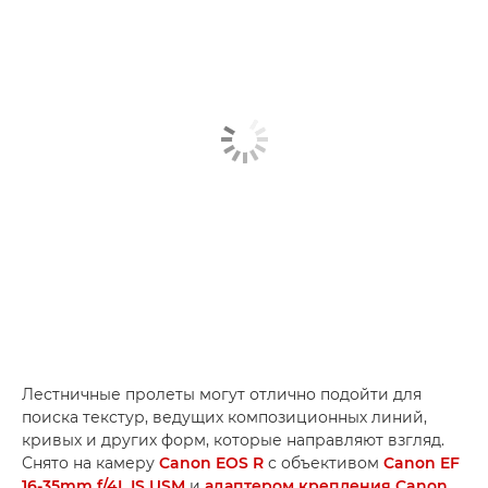
Лестничные пролеты могут отлично подойти для
поиска текстур, ведущих композиционных линий,
кривых и других форм, которые направляют взгляд.
Снято на камеру
Canon EOS R
с объективом
Canon EF
16-35mm f/4L IS USM
и
адаптером крепления Canon