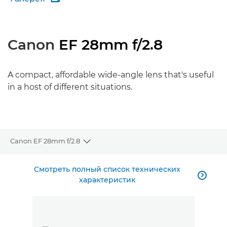
Canon
EF 28mm f/2.8
A compact, affordable wide-angle lens that's useful
in a host of different situations.
Canon EF 28mm f/2.8
Toggle breadcrumbs
Общая информация
Смотреть полный список технических

характеристик
Технические характеристики