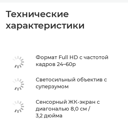
Общая информация
Технические
характеристики
Технические характеристики
Формат Full HD с частотой
кадров 24–60p
Светосильный объектив с
суперзумом
Сенсорный ЖК-экран с
диагональю 8,0 см /
3,2 дюйма