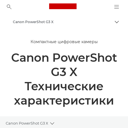
Canon Logo, back to ho
Canon PowerShot G3 X
Пере
Canon
Компактные цифровые камеры
Canon PowerShot
G3 X
Технические
характеристики
Canon PowerShot G3 X
Toggle breadcrumbs