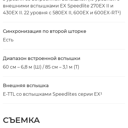
внешними вспышками EX Speedlite 270EX II и
430EX II. 22 уровня с 580EX II, 600EX и 600EX-RT¹)
Синхронизация по второй шторке
Есть
Диапазон встроенной вспышки
60 см – 6,8 м (Ш) / 85 см – 3,1 м (T)
Внешняя вспышка
E-TTL со вспышками Speedlites серии EX¹
СЪЕМКА