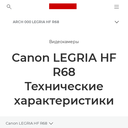
Canon Logo, back to ho
ARCH 000 LEGRIA HF R68
Пере
Canon
Видеокамеры
Canon LEGRIA HF
R68
Технические
характеристики
Canon LEGRIA HF R68
Toggle breadcrumbs