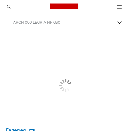
Canon Logo, back to ho
ARCH 000 LEGRIA HF G30
Пере
Canon
Галерея
