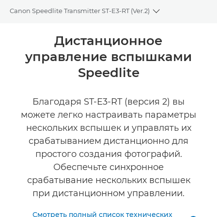
Canon Speedlite Transmitter ST-E3-RT (Ver.2)
Toggle breadcru
Общая информация
Дистанционное
управление вспышками
Технические характеристики
Speedlite
Благодаря ST-E3-RT (версия 2) вы
можете легко настраивать параметры
нескольких вспышек и управлять их
срабатыванием дистанционно для
простого создания фотографий.
Обеспечьте синхронное
срабатывание нескольких вспышек
при дистанционном управлении.
Смотреть полный список технических