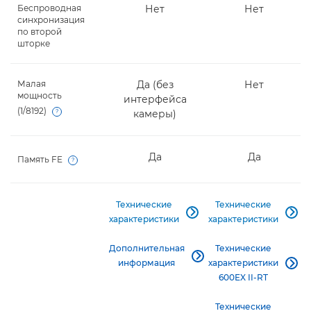
Беспроводная
Нет
Нет
синхронизация
по второй
шторке
Малая
Да (без
Нет
мощность
интерфейса
(1/8192)
камеры)
Open
Да
Да
Память FE
Open
Технические
Технические


характеристики
характеристики
Дополнительная
Технические

информация
характеристики

600EX II-RT
Технические