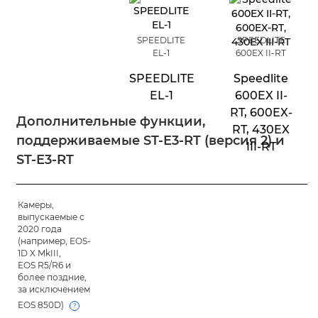
SPEEDLITE
SPEEDLITE
EL-1
600EX II-RT
SPEEDLITE
Speedlite
EL-1
600EX II-
RT, 600EX-
Дополнительные функции,
RT, 430EX
поддерживаемые ST-E3-RT (версия 2) и
III-RT
ST-E3-RT
Камеры,
-
-
выпускаемые с
2020 года
(например, EOS-
1D X MkIII,
EOS R5/R6 и
более поздние,
за исключением
EOS 850D)
Open