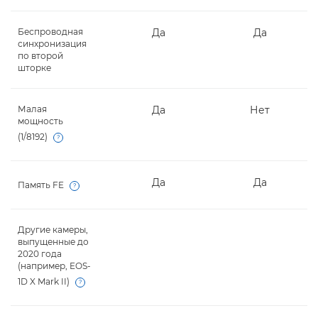
Беспроводная
Да
Да
синхронизация
по второй
шторке
Малая
Да
Нет
мощность
(1/8192)
Open
Да
Да
Память FE
Open
Другие камеры,
-
-
выпущенные до
2020 года
(например, EOS-
1D X Mark II)
Open