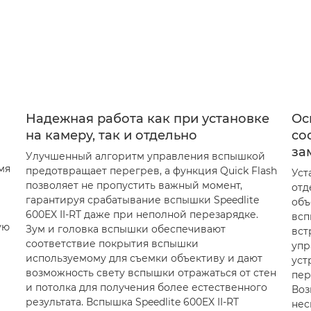
Надежная работа как при установке
Ос
на камеру, так и отдельно
со
за
Улучшенный алгоритм управления вспышкой
мя
предотвращает перегрев, а функция Quick Flash
Уст
позволяет не пропустить важный момент,
отд
гарантируя срабатывание вспышки Speedlite
объ
600EX II-RT даже при неполной перезарядке.
всп
ую
Зум и головка вспышки обеспечивают
вст
соответствие покрытия вспышки
упр
используемому для съемки объективу и дают
уст
возможность свету вспышки отражаться от стен
пер
и потолка для получения более естественного
Воз
результата. Вспышка Speedlite 600EX II-RT
нес