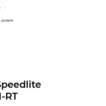
 услуги
Speedlite
I-RT