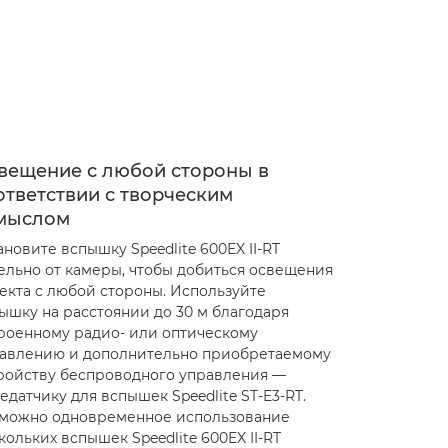
вещение с любой стороны в
ответствии с творческим
мыслом
ановите вспышку Speedlite 600EX II-RT
ельно от камеры, чтобы добиться освещения
екта с любой стороны. Используйте
ышку на расстоянии до 30 м благодаря
роенному радио- или оптическому
авлению и дополнительно приобретаемому
ройству беспроводного управления —
едатчику для вспышек Speedlite ST-E3-RT.
можно одновременное использование
кольких вспышек Speedlite 600EX II-RT