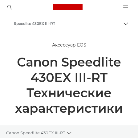
Canon Logo, back to ho
Speedlite 430EX III-RT
Пере
Canon
Аксессуар EOS
Canon Speedlite
430EX III-RT
Технические
характеристики
Canon Speedlite 430EX III-RT
Toggle breadcrumbs