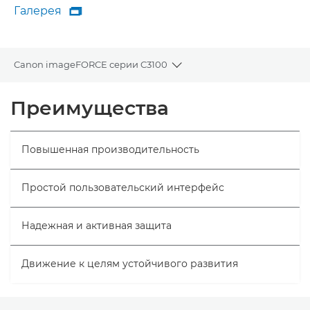
Галерея

Галерея
Canon imageFORCE серии C3100
Toggle breadcrumbs
Общая информация
Преимущества
Технические характеристики
Повышенная производительность
Простой пользовательский интерфейс
Надежная и активная защита
Движение к целям устойчивого развития