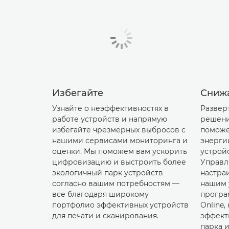
Избегайте
Сниж
Узнайте о неэффективностях в
Развер
работе устройств и напрямую
решени
избегайте чрезмерных выбросов с
поможе
нашими сервисами мониторинга и
энерги
оценки. Мы поможем вам ускорить
устрой
цифровизацию и выстроить более
Управл
экологичный парк устройств
настра
согласно вашим потребностям —
нашим 
все благодаря широкому
програ
портфолио эффективных устройств
Online
для печати и сканирования.
эффект
парка 