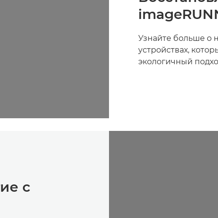
imageRUN
Узнайте больше о 
устройствах, кото
экологичный подхо
ие с