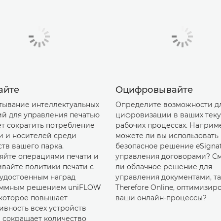
айте
Оцифровывайте
тывание интеллектуальных
Определите возможности д
й для управления печатью
цифровизации в ваших тек
т сократить потребление
рабочих процессах. Наприм
и и носителей среди
можете ли вы использовать
ств вашего парка.
безопасное решение eSignat
яйте операциями печати и
управления договорами? С
ивайте политики печати с
ли облачное решение для
удостоенным наград
управления документами, та
ммным решением uniFLOW
Therefore Online, оптимизир
, которое повышает
ваши онлайн-процессы?
ивность всех устройств
и сокращает количество