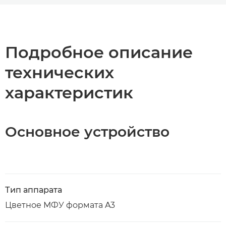
Общая информация
Технические характеристики
Подробное описание
технических
Загрузка PDF
характеристик
Основное устройство
Тип аппарата
Цветное МФУ формата A3