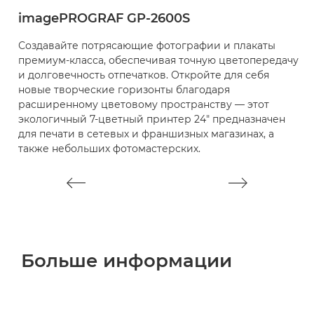
imagePROGRAF GP-2600S
i
Создавайте потрясающие фотографии и плакаты
С
премиум-класса, обеспечивая точную цветопередачу
т
и долговечность отпечатков. Откройте для себя
ф
новые творческие горизонты благодаря
т
расширенному цветовому пространству — этот
ц
экологичный 7-цветный принтер 24" предназначен
ц
для печати в сетевых и франшизных магазинах, а
с
также небольших фотомастерских.
п
Больше информации