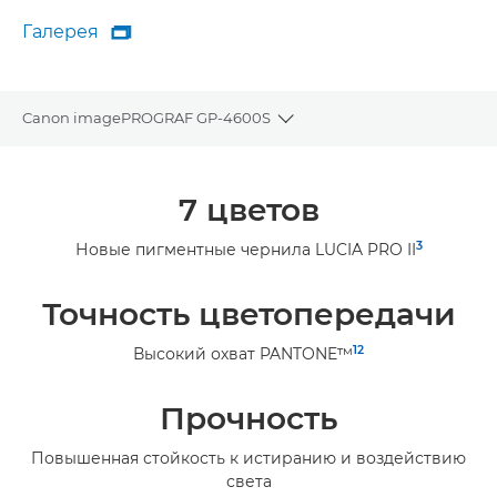
Галерея

Галерея
Canon imagePROGRAF GP-4600S
Toggle breadcrumbs
Общая информация
7 цветов
Технические характеристики
3
Новые пигментные чернила LUCIA PRO II
Галерея
Точность цветопередачи
1
2
Высокий охват PANTONE™
Прочность
Повышенная стойкость к истиранию и воздействию
света