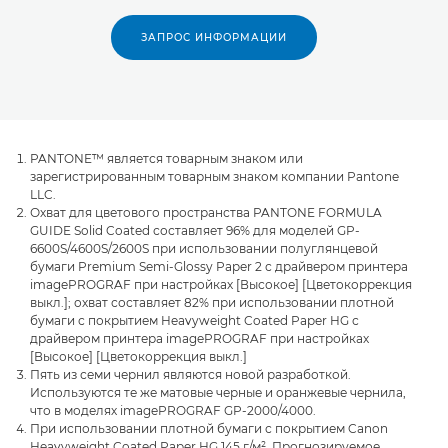
ЗАПРОС ИНФОРМАЦИИ
PANTONE™ является товарным знаком или
зарегистрированным товарным знаком компании Pantone
LLC.
Охват для цветового пространства PANTONE FORMULA
GUIDE Solid Coated составляет 96% для моделей GP-
6600S/4600S/2600S при использовании полуглянцевой
бумаги Premium Semi-Glossy Paper 2 с драйвером принтера
imagePROGRAF при настройках [Высокое] [Цветокоррекция
выкл.]; охват составляет 82% при использовании плотной
бумаги с покрытием Heavyweight Coated Paper HG с
драйвером принтера imagePROGRAF при настройках
[Высокое] [Цветокоррекция выкл.]
Пять из семи чернил являются новой разработкой.
Используются те же матовые черные и оранжевые чернила,
что в моделях imagePROGRAF GP-2000/4000.
При использовании плотной бумаги с покрытием Canon
Heavyweight Coated Paper HG 145 г/м². Прогнозируемое