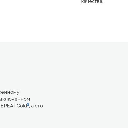
качества.
женному
выключенном
5
 EPEAT Gold
, а его