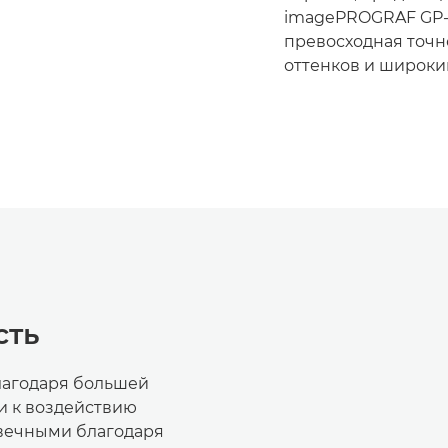
imagePROGRAF GP-2
превосходная точн
оттенков и широк
сть
агодаря большей
и к воздействию
овечными благодаря