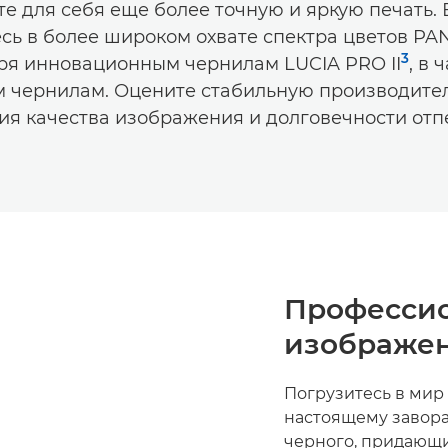
те для себя еще более точную и яркую печать.
сь в более широком охвате спектра цветов 
3
ря инновационным чернилам LUCIA PRO II
, в 
 чернилам. Оцените стабильную производител
я качества изображения и долговечности отп
Профессио
изображе
Погрузитесь в мир 
настоящему завора
черного, придающи