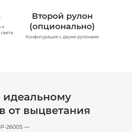
ь
Второй рулон
(опционально)
 к
 света
Конфигурация с двумя рулонами
я идеальному
в от выцветания
GP-2600S —