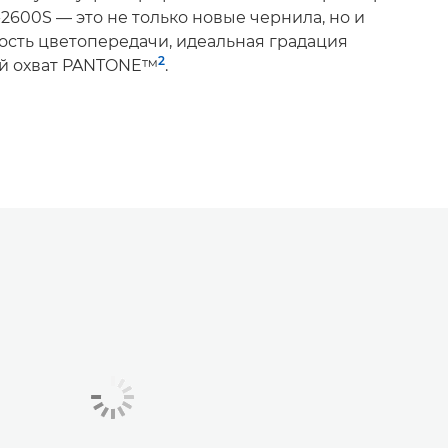
600S — это не только новые чернила, но и
ость цветопередачи, идеальная градация
2
ий охват PANTONE™
.