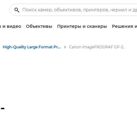
 и видео
Объективы
Принтеры и сканеры
Решения и
High-Quality Large Format Printers for CAD/GIS and Stunning Graphics
Canon imagePROGRAF GP-2600S: высокоточная широкоформатная печать
-