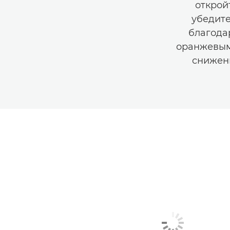
открой
убедите
благода
оранжевым
снижени