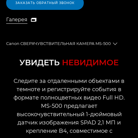
ЗАКАЗАТЬ ОБРАТНЫЙ ЗВОНОК
Галерея

Галерея
Canon СВЕРХЧУВСТВИТЕЛЬНАЯ КАМЕРА MS-500
Toggle br
Общая информация
УВИДЕТЬ
НЕВИДИМОЕ
Технические характеристики
Следите за отдаленными объектами в
темноте и регистрируйте события в
формате полноцветных видео Full HD.
MS-500 предлагает
высокочувствительный 1-дюймовый
датчик изображения SPAD 2,1 МП и
крепление B4, совместимое с