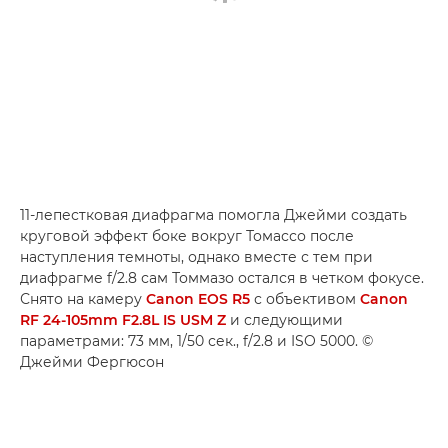
11-лепестковая диафрагма помогла Джейми создать
круговой эффект боке вокруг Томассо после
наступления темноты, однако вместе с тем при
диафрагме f/2.8 сам Томмазо остался в четком фокусе.
Снято на камеру
Canon EOS R5
с объективом
Canon
RF 24-105mm F2.8L IS USM Z
и следующими
параметрами: 73 мм, 1/50 сек., f/2.8 и ISO 5000. ©
Джейми Фергюсон