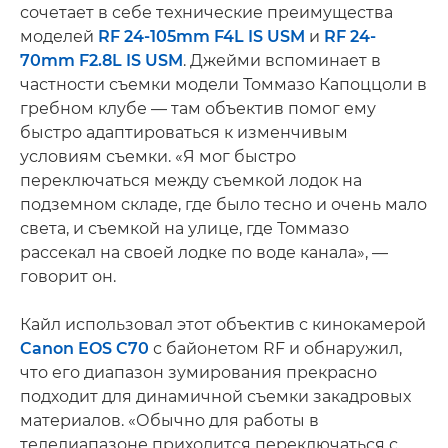
сочетает в себе технические преимущества
моделей
RF 24-105mm F4L IS USM
и
RF 24-
70mm F2.8L IS USM
. Джейми вспоминает в
частности съемки модели Томмазо Капоццоли в
гребном клубе — там объектив помог ему
быстро адаптироваться к изменчивым
условиям съемки. «Я мог быстро
переключаться между съемкой лодок на
подземном складе, где было тесно и очень мало
света, и съемкой на улице, где Томмазо
рассекал на своей лодке по воде канала», —
говорит он.
Кайл использовал этот объектив с кинокамерой
Canon EOS C70
с байонетом RF и обнаружил,
что его диапазон зумирования прекрасно
подходит для динамичной съемки закадровых
материалов. «Обычно для работы в
теледиапазоне приходится переключаться с