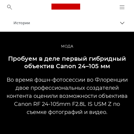
Canon Logo, back to ho
Истории
Пере
Canon
Профессиональная фото- и видеосъемка
МОДА
Пробуем в деле первый гибридный
объектив Canon 24–105 мм
Во время фэшн-фотосессии во Флоренции
двое профессиональных создателей
контента оценили возможности объектива
Canon RF 24-105mm F2.8L IS USM Z по
съемке фотографий и видео.