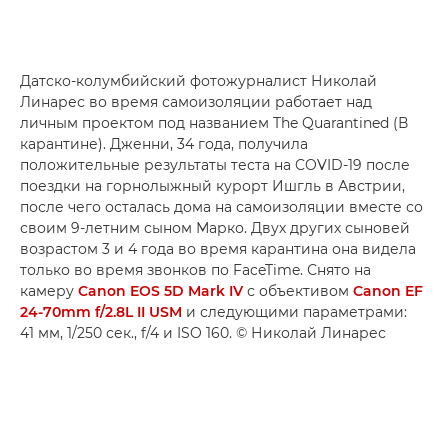
Датско-колумбийский фотожурналист Николай
Линарес во время самоизоляции работает над
личным проектом под названием The Quarantined (В
карантине). Дженни, 34 года, получила
положительные результаты теста на COVID-19 после
поездки на горнолыжный курорт Ишгль в Австрии,
после чего осталась дома на самоизоляции вместе со
своим 9-летним сыном Марко. Двух других сыновей
возрастом 3 и 4 года во время карантина она видела
только во время звонков по FaceTime. Снято на
камеру
Canon EOS 5D Mark IV
с объективом
Canon EF
24-70mm f/2.8L II USM
и следующими параметрами:
41 мм, 1/250 сек., f/4 и ISO 160. © Николай Линарес