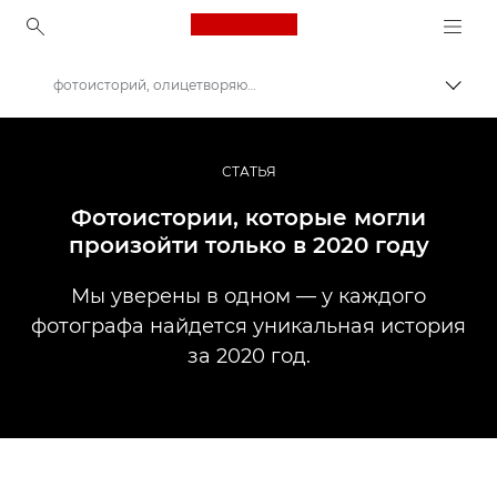
Canon Logo, back to ho
фотоисторий, олицетворяющих 2020 год
Пере
Canon
Профессиональная фото- и видеосъемка
СТАТЬЯ
Истории
Фотоистории, которые могли
произойти только в 2020 году
Мы уверены в одном — у каждого
фотографа найдется уникальная история
за 2020 год.