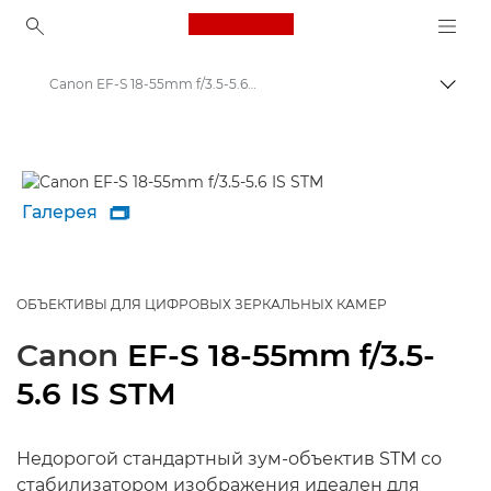
Canon Logo, back to ho
Canon EF-S 18-55mm f/3.5-5.6 IS STM - Объективы - Камера и фотообъективы
Пере
Canon
Объективы для камер Canon
Галерея

ОБЪЕКТИВЫ ДЛЯ ЦИФРОВЫХ ЗЕРКАЛЬНЫХ КАМЕР
Canon
EF-S 18-55mm f/3.5-
5.6 IS STM
Недорогой стандартный зум-объектив STM со
стабилизатором изображения идеален для