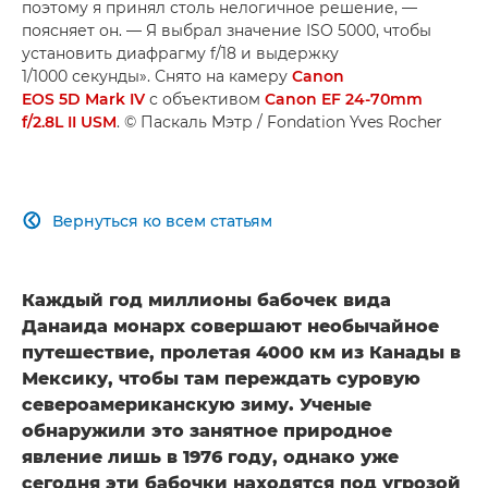
поэтому я принял столь нелогичное решение, —
поясняет он. — Я выбрал значение ISO 5000, чтобы
установить диафрагму f/18 и выдержку
1/1000 секунды». Снято на камеру
Canon
EOS 5D Mark IV
с объективом
Canon EF 24-70mm
f/2.8L II USM
. © Паскаль Мэтр / Fondation Yves Rocher
Вернуться ко всем статьям

Каждый год миллионы бабочек вида
Данаида монарх совершают необычайное
путешествие, пролетая 4000 км из Канады в
Мексику, чтобы там переждать суровую
североамериканскую зиму. Ученые
обнаружили это занятное природное
явление лишь в 1976 году, однако уже
сегодня эти бабочки находятся под угрозой