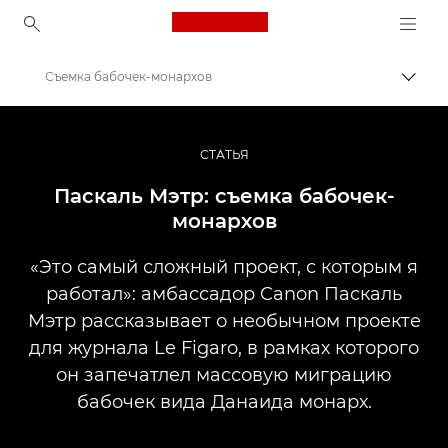
Canon Logo, back to ho
Съемка бабочек-монархов
Пере
Canon
Профессиональная фото- и видеосъемка
СТАТЬЯ
Истории
Паскаль Мэтр: съемка бабочек-
монархов
«Это самый сложный проект, с которым я
работал»: амбассадор Canon Паскаль
Мэтр рассказывает о необычном проекте
для журнала Le Figaro, в рамках которого
он запечатлел массовую миграцию
бабочек вида Данаида монарх.