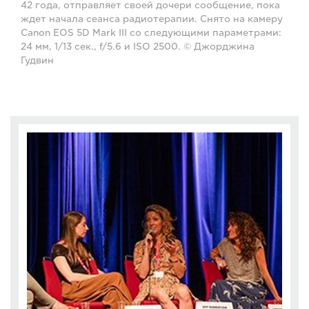
42 года, отправляет своей дочери сообщение, пока
ждет начала сеанса радиотерапии. Снято на камеру
Canon EOS 5D Mark III со следующими параметрами:
24 мм, 1/13 сек., f/5.6 и ISO 2500. © Джорджина
Гудвин