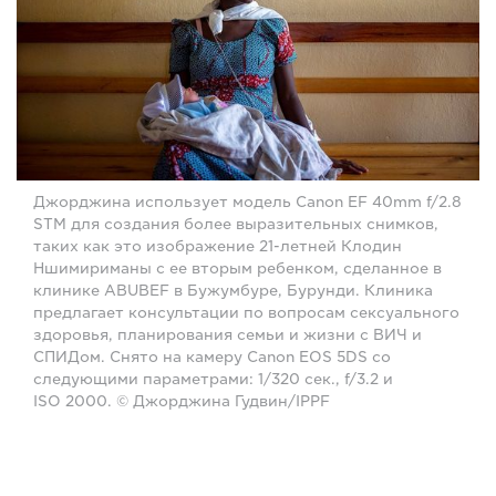
Джорджина использует модель Canon EF 40mm f/2.8
STM для создания более выразительных снимков,
таких как это изображение 21-летней Клодин
Ншимириманы с ее вторым ребенком, сделанное в
клинике ABUBEF в Бужумбуре, Бурунди. Клиника
предлагает консультации по вопросам сексуального
здоровья, планирования семьи и жизни с ВИЧ и
СПИДом. Снято на камеру Canon EOS 5DS со
следующими параметрами: 1/320 сек., f/3.2 и
ISO 2000. © Джорджина Гудвин/IPPF