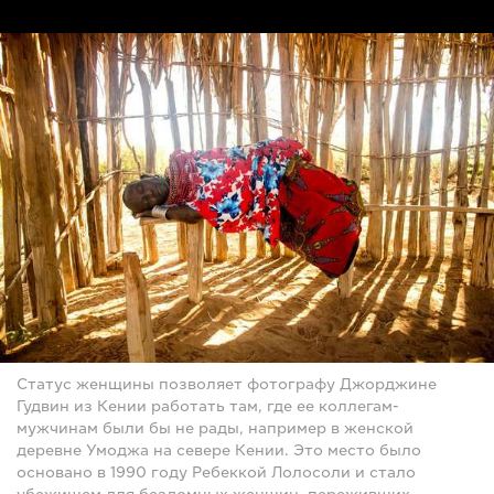
Статус женщины позволяет фотографу Джорджине
Гудвин из Кении работать там, где ее коллегам-
мужчинам были бы не рады, например в женской
деревне Умоджа на севере Кении. Это место было
основано в 1990 году Ребеккой Лолосоли и стало