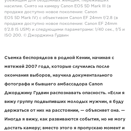
убежищем для бездомных женщин, переживших
насилие. Снято на камеру Canon EOS 5D Mark III (в
продаже доступно новое поколение: Canon
EOS 5D Mark IV) с объективом Canon EF 24mm f/2.8 (в
продаже доступно новое поколение: Canon EF 24mm
f/2.8 IS USM) и следующими параметрами: 1/40 сек., f/5 и
ISO 200. © Джорджина Гудвин
Съемка беспорядков в родной Кении, начиная с
мятежей 2007 года, которые случились после
окончания выборов, научила документального
фотографа и бывшего амбассадора Canon
Джорджину Гудвин распознавать опасность. «Если я
вижу группу подвыпивших молодых мужчин, я буду
держаться от них на расстоянии, — объясняет она. —
Иногда я вижу, как развиваются события, но не могу
достать камеру; вместо этого я пропускаю момент и