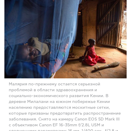
Малярия по-прежнему остается серьезной
проблемой в области здравоохранения и
социально-экономического развития Кении. В
деревне Милалани на южном побережье Кении
населению предоставляются москитные сетки,
которые призваны предотвратить распространение
заболевания. Снято на камеру Canon EOS 5D Mark III
с объективом Canon EF 16-35mm f/2.8L USM и
следующими параметрами: 16 мм, 1/400 сек., f/2.8 и