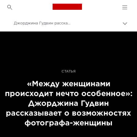
Canon Logo, back to h
Джорджина Гудвин рассказывает о силе женщины-фотографа
Пере
цепо
Canon
Профессиональная фото- и видеосъемка
Истории
СТАТЬЯ
«Между женщинами
происходит нечто особенное»:
Джорджина Гудвин
рассказывает о возможностях
фотографа-женщины