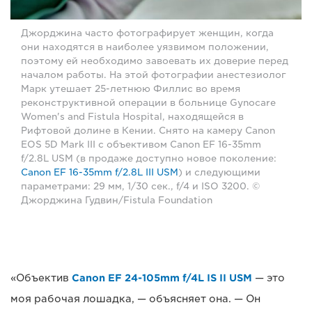
Джорджина часто фотографирует женщин, когда
они находятся в наиболее уязвимом положении,
поэтому ей необходимо завоевать их доверие перед
началом работы. На этой фотографии анестезиолог
Марк утешает 25-летнюю Филлис во время
реконструктивной операции в больнице Gynocare
Women's and Fistula Hospital, находящейся в
Рифтовой долине в Кении. Снято на камеру Canon
EOS 5D Mark III с объективом Canon EF 16-35mm
f/2.8L USM (в продаже доступно новое поколение:
Canon EF 16-35mm f/2.8L III USM
) и следующими
параметрами: 29 мм, 1/30 сек., f/4 и ISO 3200. ©
Джорджина Гудвин/Fistula Foundation
«Объектив
Canon EF 24-105mm f/4L IS II USM
— это
моя рабочая лошадка, — объясняет она. — Он