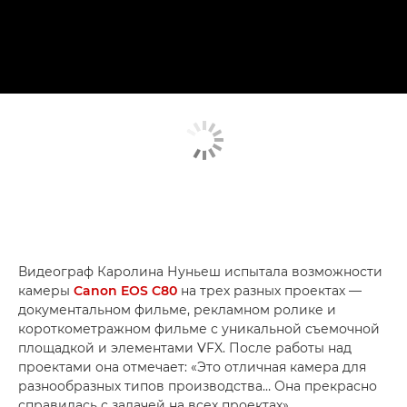
Видеограф Каролина Нуньеш испытала возможности
камеры
Canon EOS C80
на трех разных проектах —
документальном фильме, рекламном ролике и
короткометражном фильме с уникальной съемочной
площадкой и элементами VFX. После работы над
проектами она отмечает: «Это отличная камера для
разнообразных типов производства… Она прекрасно
справилась с задачей на всех проектах».