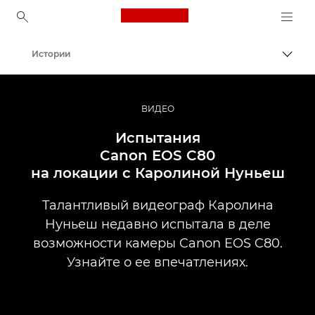
Canon Logo, back to ho
Истории
Пере
Canon
Профессиональная фото- и видеосъемка
ВИДЕО
Испытания
Canon EOS C80
на локации с Каролиной Нуньеш
Талантливый видеограф Каролина
Нуньеш недавно испытала в деле
возможности камеры Canon EOS C80.
Узнайте о ее впечатлениях.