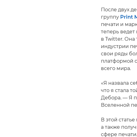
После двух д
группу
Print 
печати и мар
теперь ведет 
в Twitter. О
индустрии печ
свои ряды бол
платформой с
всего мира.
«Я назвала с
что я стала т
Дебора. — Я 
Вселенной печ
В этой стать
а также полу
сфере печати