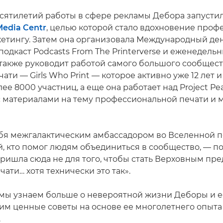
есятилетий работы в сфере рекламы Дебора запусти
Media Centr
, целью которой стало вдохновение проф
кетингу. Затем она организовала Международный ден
подкаст Podcasts From The Printerverse и еженедель
на также руководит работой самого большого сообщес
ати — Girls Who Print — которое активно уже 12 лет 
ее 8000 участниц, а еще она работает над Project Pe
 материалами на тему профессиональной печати и м
ебя межгалактическим амбассадором во Вселенной п
ой, кто помог людям объединиться в сообщество, — п
пришла сюда не для того, чтобы стать Верховным пр
ати… хотя технически это так».
е мы узнаем больше о невероятной жизни Деборы и е
чим ценные советы на основе ее многолетнего опыта
.