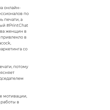
ла онлайн-
ессионалов по
ь печати, а
ный #PrintChat
тва женщин в
и привлекло в
acock,
аркетинга со
ечати, потому
оясняет
едседателем
е мотивации,
 работы в