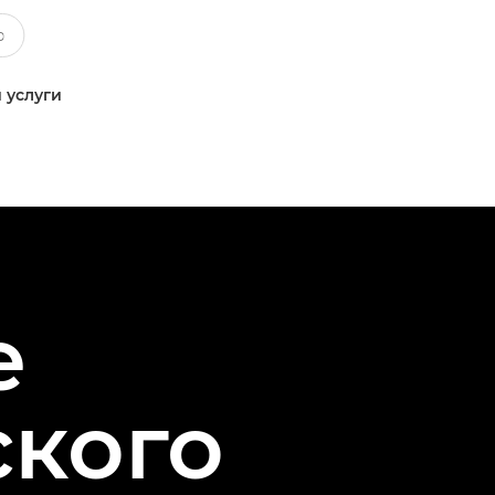
 услуги
е
ского