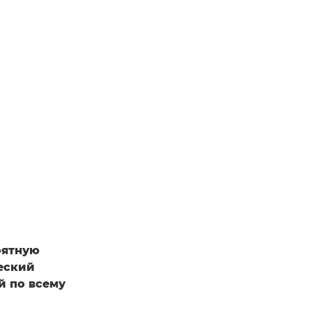
оятную
еский
й по всему