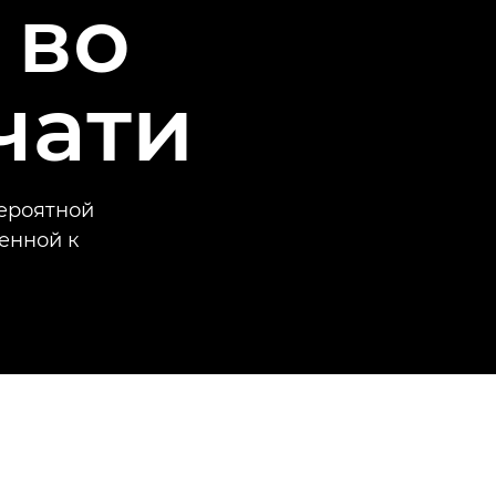
 во
чати
вероятной
енной к