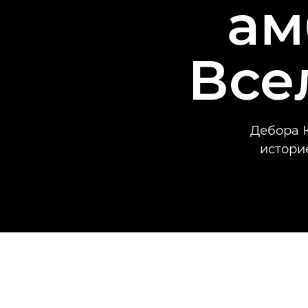
ам
Все
Дебора К
истори