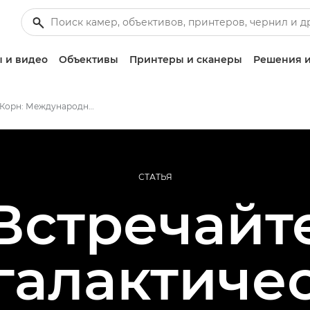
 и видео
Объективы
Принтеры и сканеры
Решения и
Дебора Корн: Международный день печати
СТАТЬЯ
Встречайт
алактиче