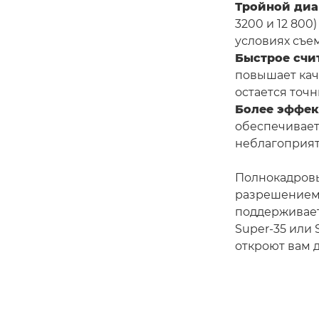
Тройной диа
3200 и 12 80
условиях съе
Быстрое счи
повышает кач
остается точ
Более эффек
обеспечивает
неблагоприят
Полнокадровы
разрешением д
поддерживает
Super-35 или
откроют вам 