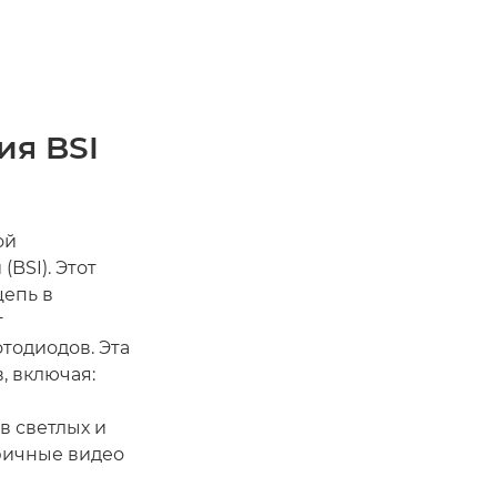
ия BSI
ой
BSI). Этот
цепь в
т
тодиодов. Эта
, включая:
в светлых и
афичные видео