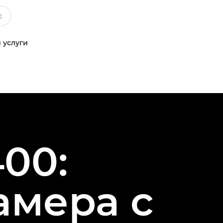
 услуги
00:
амера с