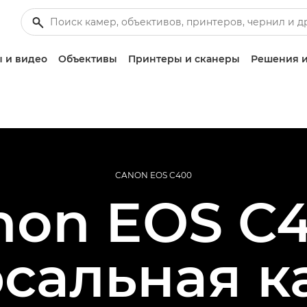
 и видео
Объективы
Принтеры и сканеры
Решения и
CANON EOS C400
non EOS C4
сальная к