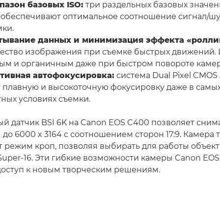
пазон базовых ISO:
три раздельных базовых значени
0) обеспечивают оптимальное соотношение сигнал/ш
мки.
тывание данных и минимизация эффекта «ролли
ество изображения при съемке быстрых движений.
ным и органичным даже при быстром повороте камер
тивная автофокусировка:
система Dual Pixel CMOS A
 плавную и высокоточную фокусировку даже в самы
ных условиях съемки.
й датчик BSI 6K на Canon EOS C400 позволяет снима
о 6000 x 3164 с соотношением сторон 17:9. Камера 
 режим кроп, позволяя выбирать для работы объек
 Super-16. Эти гибкие возможности камеры Canon EO
доступ к новым творческим решениям.