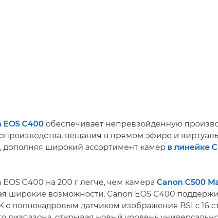
 EOS C400
обеспечивает непревзойденную произво
нопроизводства, вещания в прямом эфире и виртуал
, дополняя широкий ассортимент камер
в линейке 
 EOS C400 на 200 г легче, чем камера
Canon C500 Mar
ая широкие возможности. Canon EOS C400 поддержи
K с полнокадровым датчиком изображения BSI с 16 
о диапазона, открывая новый уровень универсально