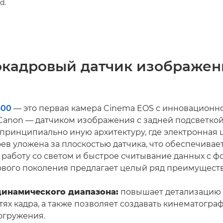
d.
окадровый датчик изображен
400
— это первая камера Cinema EOS с инновационн
anon — датчиком изображения с задней подсветкой (
 принципиально иную архитектуру, где электронная 
ев уложена за плоскостью датчика, что обеспечивае
работу со светом и быстрое считывание данных с фо
ового поколения предлагает целый ряд преимуществ
 динамического диапазона:
повышает детализацию 
тях кадра, а также позволяет создавать кинематогр
огружения.