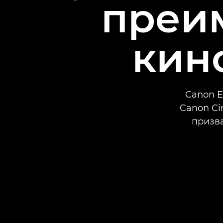
преи
кин
Canon E
Canon Ci
призв