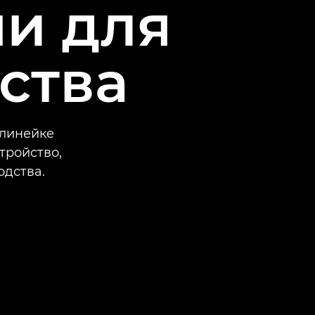
и для
ства
 линейке
тройство,
дства.