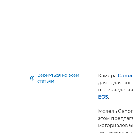
Вернуться ко всем
­Камера
Canon

статьям
для задач ки
производства
EOS
.
Модель Canon
этом предлаг
материалов 6
динамическог