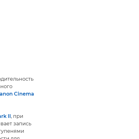
дительность
ьного
Canon Cinema
k II
, при
вает запись
ступенями
сти для