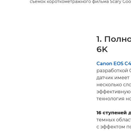
съемок короткометражного фильма Scary Goo
1. Полн
6K
Canon EOS C
разработкой C
датчик имеет
несколько сло
эффективную 
технология н
16 ступеней
темных облас
с эффектом п