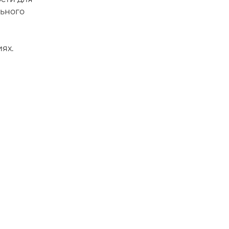
льного
ях.