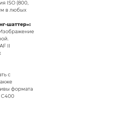
я ISO (800,
ум в любых
нг-шаттер»:
 Изображение
ой.
F II
х
ть с
также
тивы формата
S C400