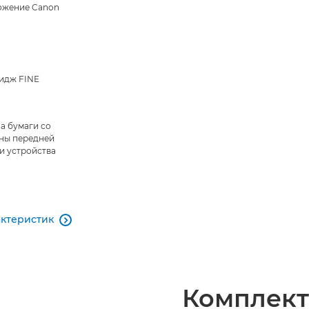
жение Canon
идж FINE
а бумаги со
ны передней
и устройства
актеристик

Комплект