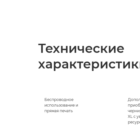
Технические
характеристик
Беспроводное
Допол
использование и
приоб
прямая печать
черни
XL с 
ресур