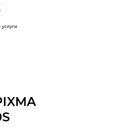
 услуги
PIXMA
0S