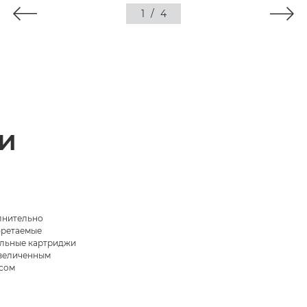
1
/
4
и
нительно
ретаемые
льные картриджи
увеличенным
сом