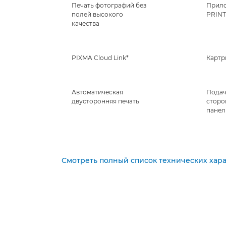
Печать фотографий без
Прило
полей высокого
PRINT
качества
PIXMA Cloud Link*
Картр
Автоматическая
Подач
двусторонняя печать
сторо
панел
Смотреть полный список технических хар