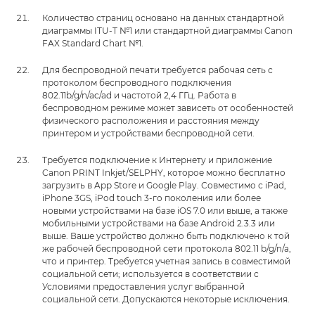
Количество страниц основано на данных стандартной
диаграммы ITU-T №1 или стандартной диаграммы Canon
FAX Standard Chart №1.
Для беспроводной печати требуется рабочая сеть с
протоколом беспроводного подключения
802.11b/g/n/ac/ad и частотой 2,4 ГГц. Работа в
беспроводном режиме может зависеть от особенностей
физического расположения и расстояния между
принтером и устройствами беспроводной сети.
Требуется подключение к Интернету и приложение
Canon PRINT Inkjet/SELPHY, которое можно бесплатно
загрузить в App Store и Google Play. Совместимо с iPad,
iPhone 3GS, iPod touch 3-го поколения или более
новыми устройствами на базе iOS 7.0 или выше, а также
мобильными устройствами на базе Android 2.3.3 или
выше. Ваше устройство должно быть подключено к той
же рабочей беспроводной сети протокола 802.11 b/g/n/a,
что и принтер. Требуется учетная запись в совместимой
социальной сети; используется в соответствии с
Условиями предоставления услуг выбранной
социальной сети. Допускаются некоторые исключения.