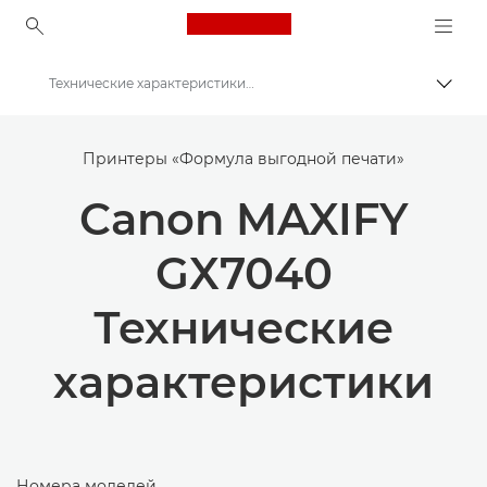
Canon Logo, back to ho
Технические характеристики — MAXIFY GX7040
Пере
Canon
Принтеры «Формула выгодной печати»
Принтеры Canon
Canon MAXIFY
Canon MAXIFY GX7040 — принтеры
GX7040
Технические
характеристики
Номера моделей