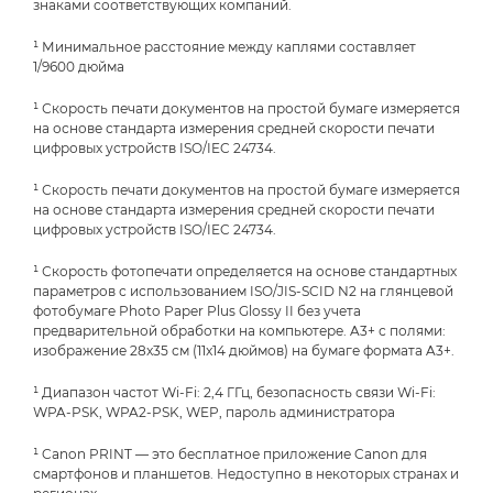
знаками соответствующих компаний.
¹ Минимальное расстояние между каплями составляет
1/9600 дюйма
¹ Скорость печати документов на простой бумаге измеряется
на основе стандарта измерения средней скорости печати
цифровых устройств ISO/IEC 24734.
¹ Скорость печати документов на простой бумаге измеряется
на основе стандарта измерения средней скорости печати
цифровых устройств ISO/IEC 24734.
¹ Скорость фотопечати определяется на основе стандартных
параметров с использованием ISO/JIS-SCID N2 на глянцевой
фотобумаге Photo Paper Plus Glossy II без учета
предварительной обработки на компьютере. A3+ с полями:
изображение 28x35 см (11x14 дюймов) на бумаге формата A3+.
¹ Диапазон частот Wi-Fi: 2,4 ГГц, безопасность связи Wi-Fi:
WPA-PSK, WPA2-PSK, WEP, пароль администратора
¹ Canon PRINT — это бесплатное приложение Canon для
смартфонов и планшетов. Недоступно в некоторых странах и