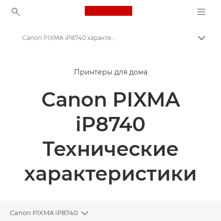
Canon Logo, back to ho
Canon PIXMA iP8740 характеристики
Пере
Canon
Принтеры для дома
Принтеры Canon
Canon PIXMA
Canon PIXMA iP8740 - Струйные фотопринтеры
iP8740
Технические
характеристики
Canon PIXMA iP8740
Toggle breadcrumbs