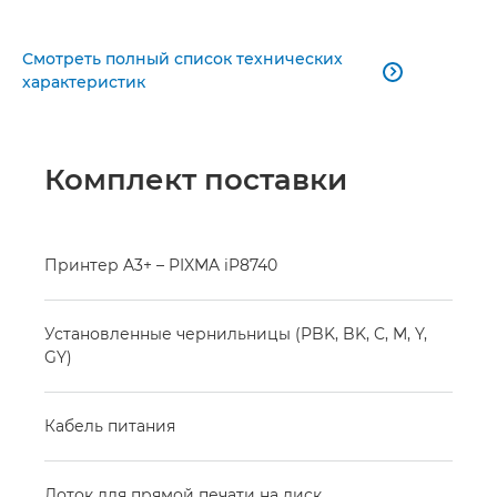
Смотреть полный список технических

характеристик
Комплект поставки
Принтер A3+ – PIXMA iP8740
Установленные чернильницы (PBK, BK, C, M, Y,
GY)
Кабель питания
Лоток для прямой печати на диск