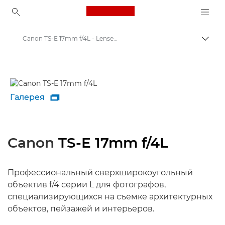
Canon Logo, back to ho
Canon TS-E 17mm f/4L - Lenses - Camera & Photo lenses
Пере
Canon
Объективы для камер Canon
Галерея

Canon
TS-E 17mm f/4L
Профессиональный сверхширокоугольный
объектив f/4 серии L для фотографов,
специализирующихся на съемке архитектурных
объектов, пейзажей и интерьеров.