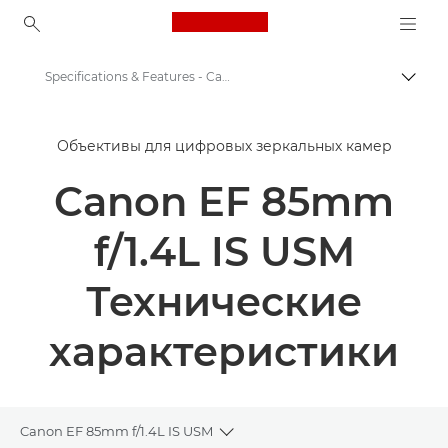
Canon Logo, back to ho
Specifications & Features - Canon EF 85mm f/1.4L IS USM Lens
Пере
Canon
Объективы для цифровых зеркальных камер
Объективы для камер Canon
Canon EF 85mm
Canon EF 85mm f/1.4L IS USM - Lenses - Camera & Photo lenses
f/1.4L IS USM
Технические
характеристики
Canon EF 85mm f/1.4L IS USM
Toggle breadcrumbs