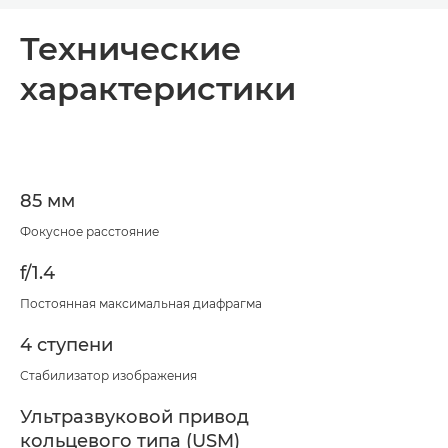
Общая информация
Технические
характеристики
Технические характеристики
85 мм
Фокусное расстояние
f/1.4
Постоянная максимальная диафрагма
4 ступени
Стабилизатор изображения
Ультразвуковой привод
кольцевого типа (USM)