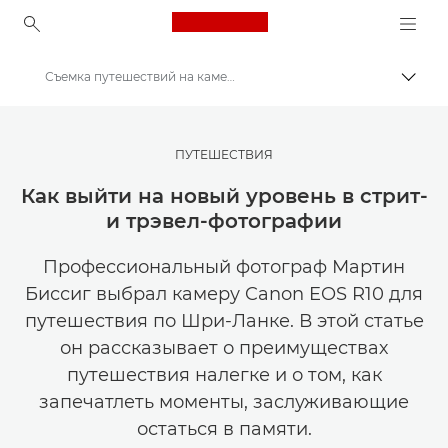
Canon Logo, back to ho
Съемка путешествий на камеру EOS R10
Пере
Canon
Мастерская творчества | Советы по фотографии и печати и руководства для покупателей
ПУТЕШЕСТВИЯ
Истории о фотографии и творчестве
Как выйти на новый уровень в стрит-
и трэвел-фотографии
Профессиональный фотограф Мартин
Биссиг выбрал камеру Canon EOS R10 для
путешествия по Шри-Ланке. В этой статье
он рассказывает о преимуществах
путешествия налегке и о том, как
запечатлеть моменты, заслуживающие
остаться в памяти.