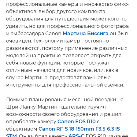
профессиональные камеры и множество фикс-
объективов, выбор другого комплекта
оборудования для путешествия может кого-то
удивить, но для профессионального фотографа
и амбассадора Canon
Мартина Биссига
он был
очевиден. Технологии камер постоянно
развиваются, поэтому применение различных
моделей на практике позволяет открыть для
себя новые функции, которые послужат
отличным началом для новичков, или, как в
случае Мартина, предоставят вам новые
инструменты для профессиональной съемки.
Помимо планирования месячной поездки на
Шри-Ланку, Мартин тщательно изучил
возможности своего оборудования и решил
опробовать камеру
Canon EOS R10
с
объективом
Canon RF-S 18-150mm F3.5-6.3 IS
STM
. Он выбрал камеру
APS-C
EOS R10 из-за ее