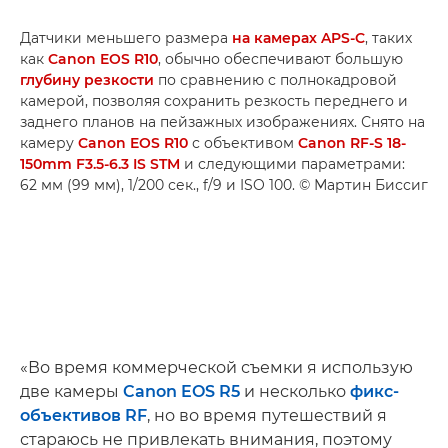
Датчики меньшего размера
на камерах APS-C
, таких
как
Canon EOS R10
, обычно обеспечивают большую
глубину резкости
по сравнению с полнокадровой
камерой, позволяя сохранить резкость переднего и
заднего планов на пейзажных изображениях. Снято на
камеру
Canon EOS R10
с объективом
Canon RF-S 18-
150mm F3.5-6.3 IS STM
и следующими параметрами:
62 мм (99 мм), 1/200 сек., f/9 и ISO 100. © Мартин Биссиг
«Во время коммерческой съемки я использую
две камеры
Canon EOS R5
и несколько
фикс-
объективов RF
, но во время путешествий я
стараюсь не привлекать внимания, поэтому