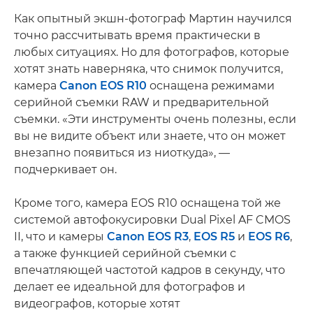
Как опытный экшн-фотограф Мартин научился
точно рассчитывать время практически в
любых ситуациях. Но для фотографов, которые
хотят знать наверняка, что снимок получится,
камера
Canon EOS R10
оснащена режимами
серийной съемки RAW и предварительной
съемки. «Эти инструменты очень полезны, если
вы не видите объект или знаете, что он может
внезапно появиться из ниоткуда», —
подчеркивает он.
Кроме того, камера EOS R10 оснащена той же
системой автофокусировки Dual Pixel AF CMOS
II, что и камеры
Canon EOS R3
,
EOS R5
и
EOS R6
,
а также функцией серийной съемки с
впечатляющей частотой кадров в секунду, что
делает ее идеальной для фотографов и
видеографов, которые хотят