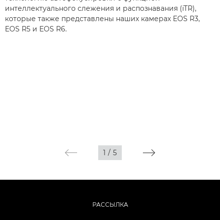
интеллектуального слежения и распознавания (iTR),
которые также представлены наших камерах EOS R3,
EOS R5 и EOS R6.
1
/
5
РАССЫЛКА