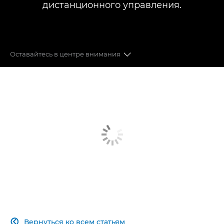
дистанционного управления.
Оставайтесь в центре внимания
Автофокусировка
Стабилизация изображения
Скорость и эффективность
Качество изображения
Переход к беззеркальной системе
Оставайтесь в центре внимания
Вернуться ко всем статьям
