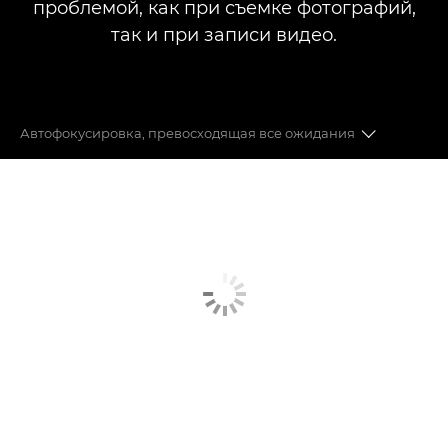
проблемой, как при съемке фотографий,
так и при записи видео.
Автофокусировка, превосходящая все ожидания
Автофокусировка
Стабилизация изображения
Скорость и эффективность
Качество изображения
Переход к беззеркальной системе
Оставайтесь в центре внимания