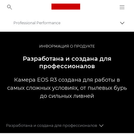
Canon Logo, back to ho
Professional Performance
Пере
Canon
Цифровые камеры
ИНФОРМАЦИЯ О ПРОДУКТЕ
EOS R3
Разработана и создана для
профессионалов
Камера EOS R3 создана для работы в
самых сложных условиях, от пылевых бурь
до сильных ливней
Разработана и создана для профессионалов