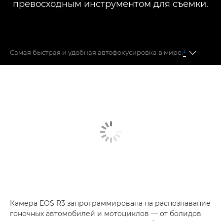
превосходным инструментом для съемки.
Самая быстрая и удобная автофокусировка в мире.
¹
АВТОФОКУСИРОВКА С УПРАВЛЕНИЕМ ДВИЖЕНИЕМ
ГЛАЗА
ОТСЛЕЖИВАНИЕ ОБЪЕКТА
DUAL PIXEL CMOS AF II
Камера EOS R3 запрограммирована на распознавание
гоночных автомобилей и мотоциклов — от болидов