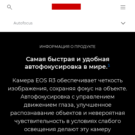
Canon Logo, back to ho
Autofocus
Пере
Canon
Цифровые камеры
ИНФОРМАЦИЯ О ПРОДУКТЕ
EOS R3
Самая быстрая и удобная
автофокусировка в мире.
¹
Камера EOS R3 обеспечивает четкость
изображения, сохраняя фокус на объекте.
Автофокусировка с управлением
движением глаза, улучшенное
распознавание объектов и невероятная
чувствительность в условиях слабого
освещения делают эту камеру