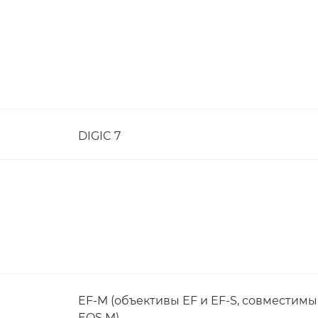
DIGIC 7
EF-M (объективы EF и EF-S, совместим
EOS M)