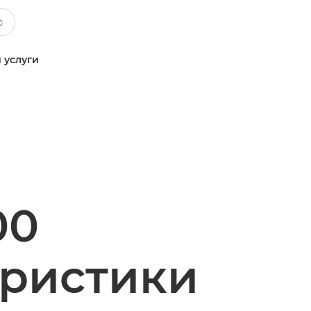
 услуги
00
еристики