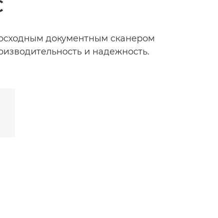
C
евосходным документным сканером
оизводительность и надежность.