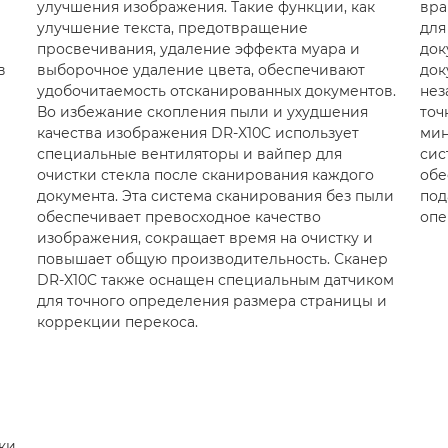
улучшения изображения. Такие функции, как
вра
улучшение текста, предотвращение
для
просвечивания, удаление эффекта муара и
док
в
выборочное удаление цвета, обеспечивают
док
удобочитаемость отсканированных документов.
нез
Во избежание скопления пыли и ухудшения
точ
качества изображения DR-X10C использует
мин
специальные вентиляторы и вайпер для
сис
очистки стекла после сканирования каждого
обе
документа. Эта система сканирования без пыли
под
обеспечивает превосходное качество
опе
изображения, сокращает время на очистку и
повышает общую производительность. Сканер
DR-X10C также оснащен специальным датчиком
для точного определения размера страницы и
коррекции перекоса.
ки