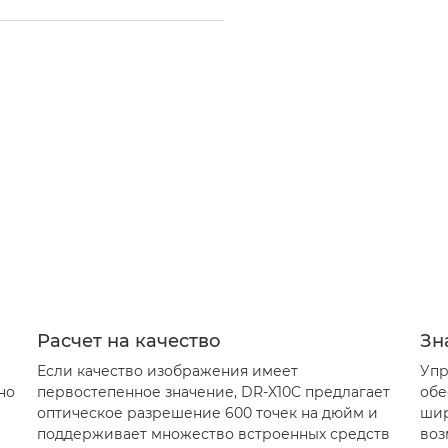
Расчет на качество
Зн
Если качество изображения имеет
Упр
но
первостепенное значение, DR-X10C предлагает
обе
оптическое разрешение 600 точек на дюйм и
шир
поддерживает множество встроенных средств
воз