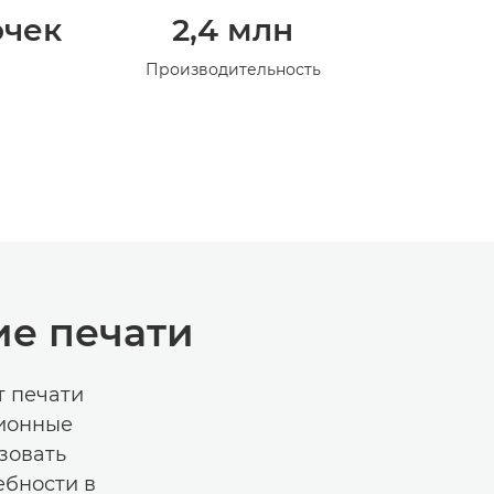
очек
2,4 млн
Производительность
ие печати
т печати
ционные
зовать
ебности в