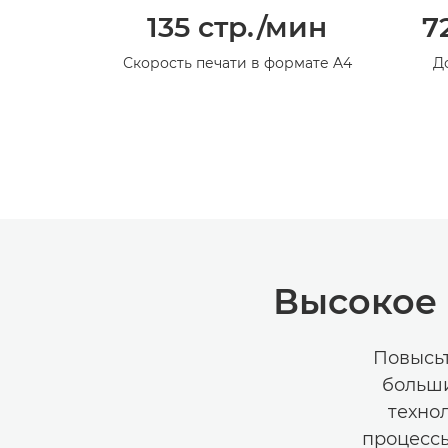
135 стр./мин
7
Скорость печати в формате A4
Д
Высокое 
Повысьт
больши
техно
процессы