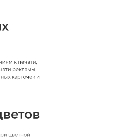
ых
иям к печати,
чати рекламы,
тных карточек и
цветов
при цветной