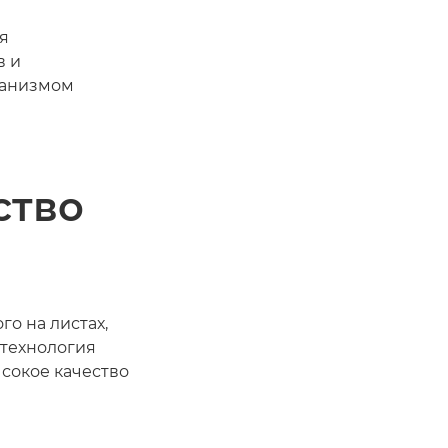
я
в и
ханизмом
ство
о на листах,
технология
сокое качество