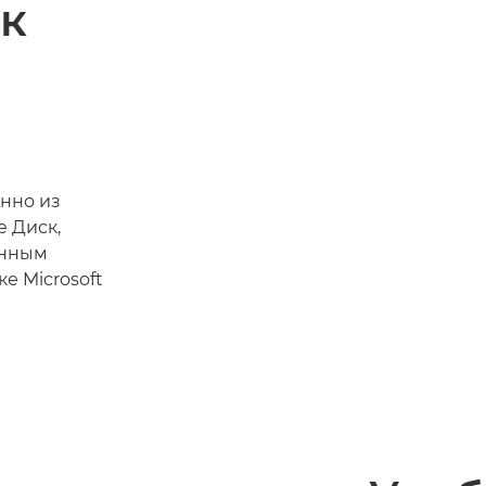
к
нно из
e Диск,
анным
е Microsoft