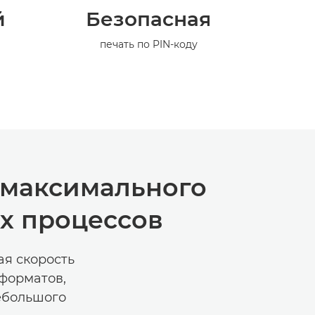
й
Безопасная
печать по PIN-коду
 максимального
х процессов
я скорость
форматов,
ебольшого