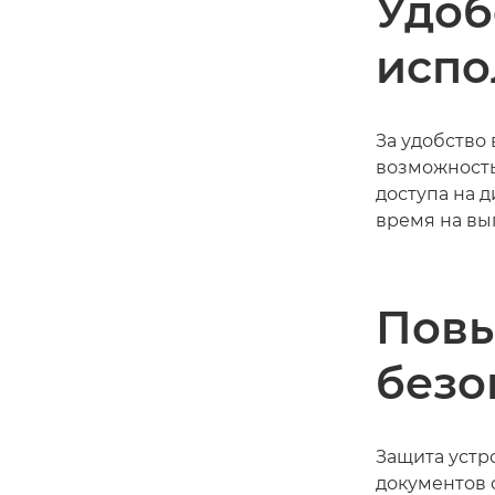
Удоб
испо
За удобство
возможность
доступа на 
время на вы
Пов
безо
Защита устр
документов 