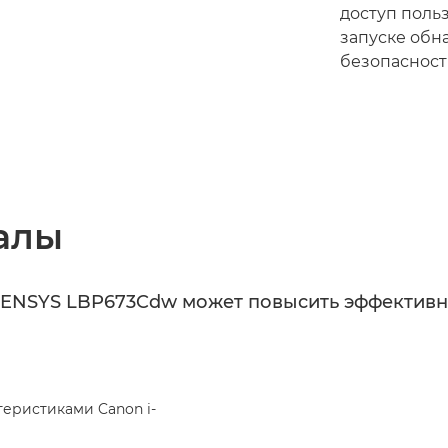
доступ поль
запуске обн
безопасност
алы
i-SENSYS LBP673Cdw может повысить эффективн
еристиками Canon i-