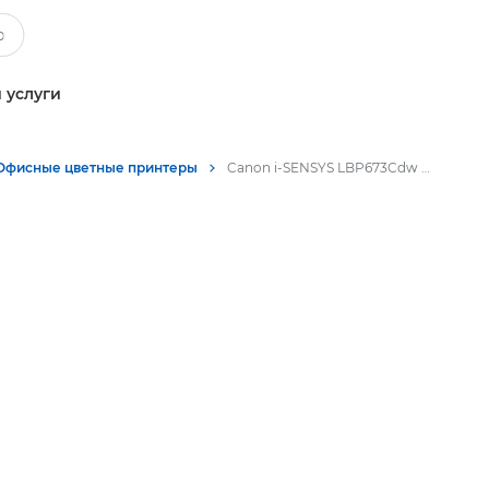
 услуги
Офисные цветные принтеры
Canon i-SENSYS LBP673Cdw - Офисные цветные принтеры