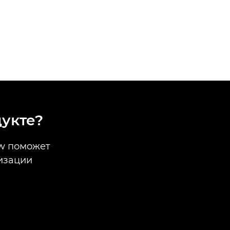
дукте?
dw поможет
изации