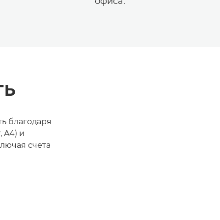
офиса.
ть
ть благодаря
, A4) и
ключая счета