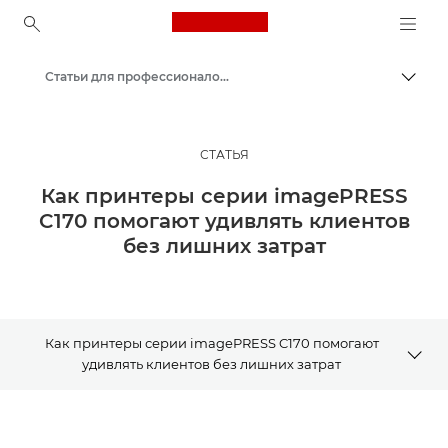
Canon Logo, back to ho
Статьи для профессионалов и бизнес-статьи
Пере
Canon
Решения и услуги
СТАТЬЯ
Примеры применения
Как принтеры серии imagePRESS
C170 помогают удивлять клиентов
без лишних затрат
Как принтеры серии imagePRESS C170 помогают
удивлять клиентов без лишних затрат
Статья