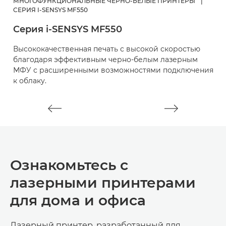
МНОГОФУНКЦИОНАЛЬНЫЕ ЧЕРНО-БЕЛЫЕ ПРИНТЕРЫ
|
М
СЕРИЯ I-SENSYS MF550
i
Серия i-SENSYS MF550
Б
Высококачественная печать с высокой скоростью
«
благодаря эффективным черно-белым лазерным
м
МФУ с расширенными возможностями подключения
к облаку.
Ознакомьтесь с
лазерными принтерами
для дома и офиса
Лазерный принтер, разработанный для