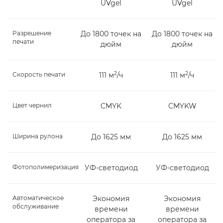
UVgel
UVgel
Разрешение
До 1800 точек на
До 1800 точек на
печати
дюйм
дюйм
2
2
Скорость печати
111 м
/ч
111 м
/ч
Цвет чернил
CMYK
CMYKW
Ширина рулона
До 1625 мм
До 1625 мм
Фотополимеризация
УФ-светодиод
УФ-светодиод
Автоматическое
Экономия
Экономия
обслуживание
времени
времени
оператора за
оператора за