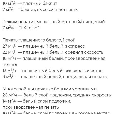
2
10 м
/ч — плотный бэклит
2
7 м
/ч — бэклит, высокая плотность
Режим печати смешанный матовый/глянцевый
2
+
7 м
/ч – FLXfinish
Печать плашечного белого, 1 слой
2
27 м
/ч — плашечный белый, экспресс
2
22 м
/ч — плашечный белый, средняя скорость
2
18 м
/ч — плашечный белый, производственная
печать
2
13 м
/ч — плашечный белый, высокое качество
2
9 м
/ч — плашечный белый, специальная печать
Многослойная печать с белыми чернилами
2
20 м
/ч — белый слой подложки, средняя скорость
2
14 м
/ч — белый слой подложки,
производственная печать
2
10 м
/ч — белый слой подложки, высокое качество