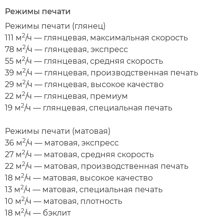
Режимы печати
Режимы печати (глянец)
2
111 м
/ч — глянцевая, максимальная скорость
2
78 м
/ч — глянцевая, экспресс
2
55 м
/ч — глянцевая, средняя скорость
2
39 м
/ч — глянцевая, производственная печать
2
29 м
/ч — глянцевая, высокое качество
2
22 м
/ч — глянцевая, премиум
2
19 м
/ч — глянцевая, специальная печать
Режимы печати (матовая)
2
36 м
/ч — матовая, экспресс
2
27 м
/ч — матовая, средняя скорость
2
22 м
/ч — матовая, производственная печать
2
18 м
/ч — матовая, высокое качество
2
13 м
/ч — матовая, специальная печать
2
10 м
/ч — матовая, плотность
2
18 м
/ч — бэклит