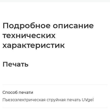
Общая информация
Технические характеристики
Подробное описание
технических
Загрузка PDF
характеристик
Печать
Способ печати
Пьезоэлектрическая струйная печать UVgel