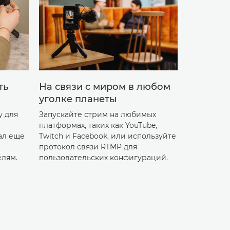
ть
На связи с миром в любом
Расшире
уголке планеты
доступн
у для
Запускайте стрим на любимых
Откройте 
платформах, таких как YouTube,
возможнос
ал еще
Twitch и Facebook, или используйте
разрешени
протокол связи RTMP для
настройку
елям.
пользовательских конфигураций.
убрать рек
платной п