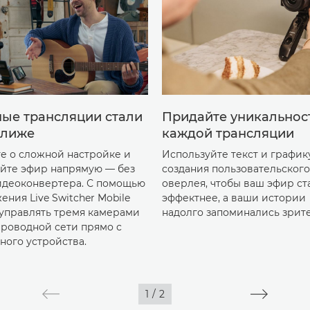
ые трансляции стали
Придайте уникальнос
ближе
каждой трансляции
те о сложной настройке и
Используйте текст и график
айте эфир напрямую — без
создания пользовательского
идеоконвертера. С помощью
оверлея, чтобы ваш эфир ст
ния Live Switcher Mobile
эффектнее, а ваши истории
управлять тремя камерами
надолго запоминались зрит
проводной сети прямо с
ного устройства.
1
/
2