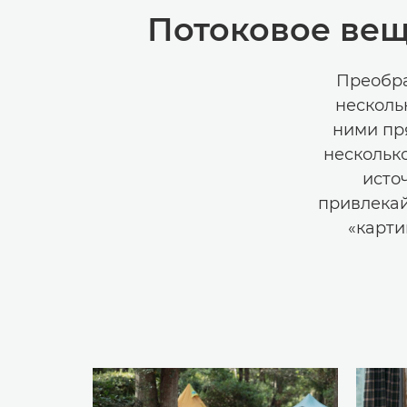
Потоковое вещ
Преобра
несколь
ними пр
несколько
исто
привлекай
«карти