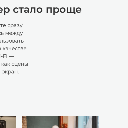
ер стало проще
те сразу
сь между
льзовать
в качестве
-Fi —
 как сцены
 экран.