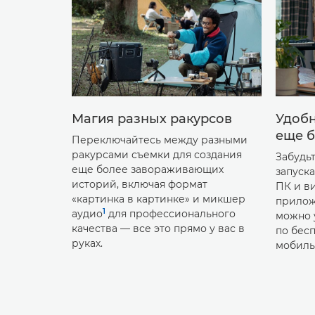
Магия разных ракурсов
Удобн
еще 
Переключайтесь между разными
ракурсами съемки для создания
Забудь
еще более завораживающих
запуск
историй, включая формат
ПК и в
«картинка в картинке» и микшер
приложе
1
аудио
для профессионального
можно 
качества — все это прямо у вас в
по бес
руках.
мобиль