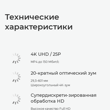
Общая информация
Технические
Технические характеристики
характеристики
4K UHD / 25P
MP4 до 150 Мбит/с
20-кратный оптический зум
29,3–601 мм
Широкоугольный 4K-зум
Супердискрети-зированная
обработка HD
Высокое качество Full HD