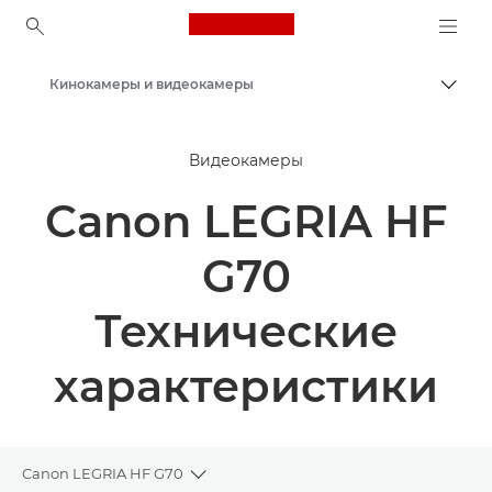
Canon Logo, back to ho
Кинокамеры и видеокамеры
Пере
Canon
Видеокамеры
Canon LEGRIA HF
G70
Технические
характеристики
Canon LEGRIA HF G70
Toggle breadcrumbs